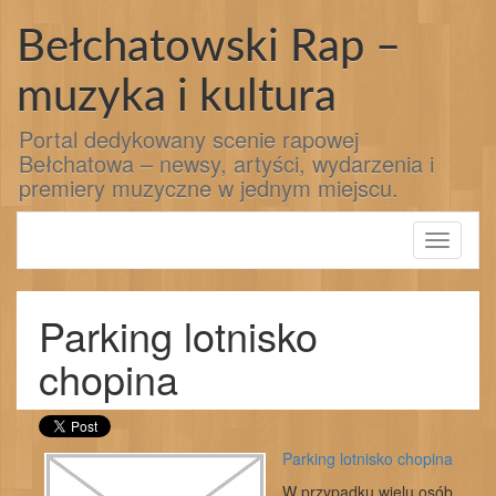
Przejdź
do
Bełchatowski Rap –
treści
muzyka i kultura
Portal dedykowany scenie rapowej
Bełchatowa – newsy, artyści, wydarzenia i
premiery muzyczne w jednym miejscu.
Toggle
navigati
Parking lotnisko
chopina
Parking lotnisko chopina
W przypadku wielu osób