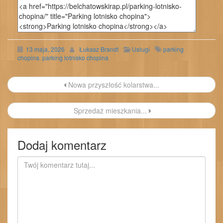
13 maja, 2026
Łukasz Brandt
Usługi
parking
chopina
,
parking lotnisko chopina
Nawigacja
Nowa przyszłość kolarstwa...
wpisu
Sprzedaż mieszkania...
Dodaj komentarz