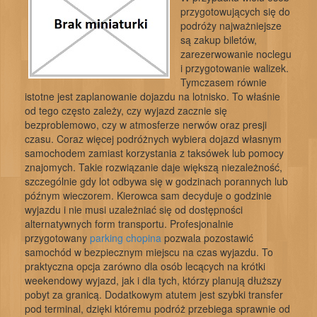
przygotowujących się do
podróży najważniejsze
są zakup biletów,
zarezerwowanie noclegu
i przygotowanie walizek.
Tymczasem równie
istotne jest zaplanowanie dojazdu na lotnisko. To właśnie
od tego często zależy, czy wyjazd zacznie się
bezproblemowo, czy w atmosferze nerwów oraz presji
czasu. Coraz więcej podróżnych wybiera dojazd własnym
samochodem zamiast korzystania z taksówek lub pomocy
znajomych. Takie rozwiązanie daje większą niezależność,
szczególnie gdy lot odbywa się w godzinach porannych lub
późnym wieczorem. Kierowca sam decyduje o godzinie
wyjazdu i nie musi uzależniać się od dostępności
alternatywnych form transportu. Profesjonalnie
przygotowany
parking chopina
pozwala pozostawić
samochód w bezpiecznym miejscu na czas wyjazdu. To
praktyczna opcja zarówno dla osób lecących na krótki
weekendowy wyjazd, jak i dla tych, którzy planują dłuższy
pobyt za granicą. Dodatkowym atutem jest szybki transfer
pod terminal, dzięki któremu podróż przebiega sprawnie od