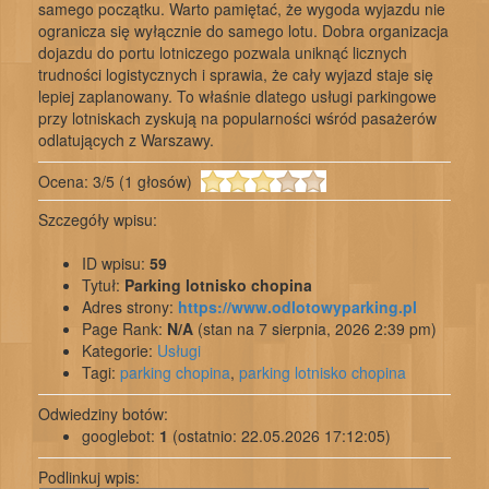
samego początku. Warto pamiętać, że wygoda wyjazdu nie
ogranicza się wyłącznie do samego lotu. Dobra organizacja
dojazdu do portu lotniczego pozwala uniknąć licznych
trudności logistycznych i sprawia, że cały wyjazd staje się
lepiej zaplanowany. To właśnie dlatego usługi parkingowe
przy lotniskach zyskują na popularności wśród pasażerów
odlatujących z Warszawy.
Ocena:
3
/
5
(
1
głosów)
Szczegóły wpisu:
ID wpisu:
59
Tytuł:
Parking lotnisko chopina
Adres strony:
https://www.odlotowyparking.pl
Page Rank:
N/A
(stan na 7 sierpnia, 2026 2:39 pm)
Kategorie:
Usługi
Tagi:
parking chopina
,
parking lotnisko chopina
Odwiedziny botów:
googlebot:
1
(ostatnio: 22.05.2026 17:12:05)
Podlinkuj wpis: