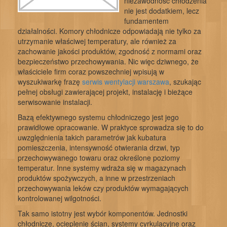
niezawodność chłodzenia
nie jest dodatkiem, lecz
fundamentem
działalności. Komory chłodnicze odpowiadają nie tylko za
utrzymanie właściwej temperatury, ale również za
zachowanie jakości produktów, zgodność z normami oraz
bezpieczeństwo przechowywania. Nic więc dziwnego, że
właściciele firm coraz powszechniej wpisują w
wyszukiwarkę frazę
serwis wentylacji warszawa
, szukając
pełnej obsługi zawierającej projekt, instalację i bieżące
serwisowanie instalacji.
Bazą efektywnego systemu chłodniczego jest jego
prawidłowe opracowanie. W praktyce sprowadza się to do
uwzględnienia takich parametrów jak kubatura
pomieszczenia, intensywność otwierania drzwi, typ
przechowywanego towaru oraz określone poziomy
temperatur. Inne systemy wdraża się w magazynach
produktów spożywczych, a inne w przestrzeniach
przechowywania leków czy produktów wymagających
kontrolowanej wilgotności.
Tak samo istotny jest wybór komponentów. Jednostki
chłodnicze, ocieplenie ścian, systemy cyrkulacyjne oraz