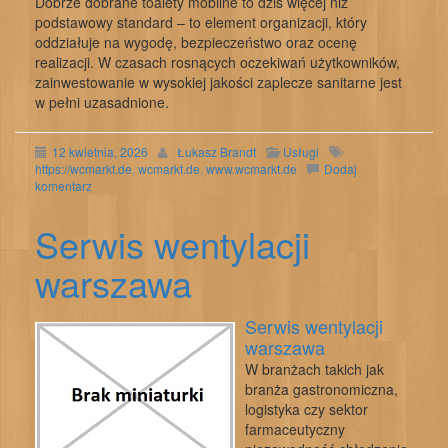
Dobrze dobrane toalety mobilne to dziś więcej niż
podstawowy standard – to element organizacji, który
oddziałuje na wygodę, bezpieczeństwo oraz ocenę
realizacji. W czasach rosnących oczekiwań użytkowników,
zainwestowanie w wysokiej jakości zaplecze sanitarne jest
w pełni uzasadnione.
12 kwietnia, 2026
Łukasz Brandt
Usługi
https://wcmarkt.de
,
wcmarkt.de
,
www.wcmarkt.de
Dodaj
komentarz
Serwis wentylacji
warszawa
Serwis wentylacji
warszawa
W branżach takich jak
branża gastronomiczna,
logistyka czy sektor
farmaceutyczny