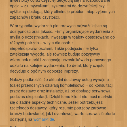
Inwestorzy coraz częściej decydują się na rozbudowane
opcje – z umywalkami, systemami do dezynfekcji czy
cykliczną obsługą, który eliminuje problem nieprzyjemnych
zapachów i braku czystości.
W przypadku wydarzeń plenerowych najważniejsze są
dostępność oraz jakość. Firmy organizujące wydarzenia z
myślą o uczestnikach, inwestują w toalety dostosowane do
różnych potrzeb – w tym dla osób z
niepełnosprawnościami. Takie podejście nie tylko
zwiększają wygodę, ale również buduje pozytywny
wizerunek marki i zachęcają uczestników do ponownego
udziału na kolejne wydarzenia. To detal, który często
decyduje o ogólnym odbiorze imprezy.
Należy podkreślić, że aktualni dostawcy usług wynajmu
toalet przenośnych działają kompleksowo – od konsultacji,
przez dostawę oraz instalację, aż po obsługę serwisową
podczas eksploatacji. Dzięki temu klient nie musi martwić
się o żadne aspekty techniczne. Jeżeli potrzebujesz
rzetelnego dostawcy, który rozumie potrzeby zarówno
branży budowlanej, jak i eventowej, warto sprawdzić ofertę
dostępną na
wcmarkt.de
.