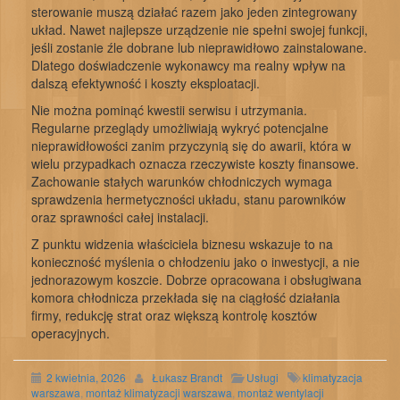
sterowanie muszą działać razem jako jeden zintegrowany
układ. Nawet najlepsze urządzenie nie spełni swojej funkcji,
jeśli zostanie źle dobrane lub nieprawidłowo zainstalowane.
Dlatego doświadczenie wykonawcy ma realny wpływ na
dalszą efektywność i koszty eksploatacji.
Nie można pominąć kwestii serwisu i utrzymania.
Regularne przeglądy umożliwiają wykryć potencjalne
nieprawidłowości zanim przyczynią się do awarii, która w
wielu przypadkach oznacza rzeczywiste koszty finansowe.
Zachowanie stałych warunków chłodniczych wymaga
sprawdzenia hermetyczności układu, stanu parowników
oraz sprawności całej instalacji.
Z punktu widzenia właściciela biznesu wskazuje to na
konieczność myślenia o chłodzeniu jako o inwestycji, a nie
jednorazowym koszcie. Dobrze opracowana i obsługiwana
komora chłodnicza przekłada się na ciągłość działania
firmy, redukcję strat oraz większą kontrolę kosztów
operacyjnych.
2 kwietnia, 2026
Łukasz Brandt
Usługi
klimatyzacja
warszawa
,
montaż klimatyzacji warszawa
,
montaż wentylacji