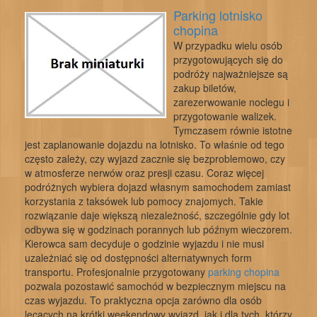
Parking lotnisko
chopina
W przypadku wielu osób
przygotowujących się do
podróży najważniejsze są
zakup biletów,
zarezerwowanie noclegu i
przygotowanie walizek.
Tymczasem równie istotne
jest zaplanowanie dojazdu na lotnisko. To właśnie od tego
często zależy, czy wyjazd zacznie się bezproblemowo, czy
w atmosferze nerwów oraz presji czasu. Coraz więcej
podróżnych wybiera dojazd własnym samochodem zamiast
korzystania z taksówek lub pomocy znajomych. Takie
rozwiązanie daje większą niezależność, szczególnie gdy lot
odbywa się w godzinach porannych lub późnym wieczorem.
Kierowca sam decyduje o godzinie wyjazdu i nie musi
uzależniać się od dostępności alternatywnych form
transportu. Profesjonalnie przygotowany
parking chopina
pozwala pozostawić samochód w bezpiecznym miejscu na
czas wyjazdu. To praktyczna opcja zarówno dla osób
lecących na krótki weekendowy wyjazd, jak i dla tych, którzy