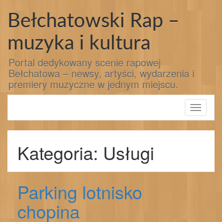
Przejdź
do
Bełchatowski Rap –
treści
muzyka i kultura
Portal dedykowany scenie rapowej
Bełchatowa – newsy, artyści, wydarzenia i
premiery muzyczne w jednym miejscu.
Toggle
navigati
Kategoria: Usługi
Parking lotnisko
chopina