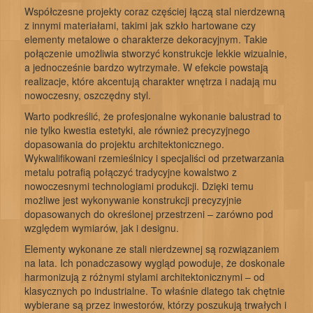
Współczesne projekty coraz częściej łączą stal nierdzewną
z innymi materiałami, takimi jak szkło hartowane czy
elementy metalowe o charakterze dekoracyjnym. Takie
połączenie umożliwia stworzyć konstrukcje lekkie wizualnie,
a jednocześnie bardzo wytrzymałe. W efekcie powstają
realizacje, które akcentują charakter wnętrza i nadają mu
nowoczesny, oszczędny styl.
Warto podkreślić, że profesjonalne wykonanie balustrad to
nie tylko kwestia estetyki, ale również precyzyjnego
dopasowania do projektu architektonicznego.
Wykwalifikowani rzemieślnicy i specjaliści od przetwarzania
metalu potrafią połączyć tradycyjne kowalstwo z
nowoczesnymi technologiami produkcji. Dzięki temu
możliwe jest wykonywanie konstrukcji precyzyjnie
dopasowanych do określonej przestrzeni – zarówno pod
względem wymiarów, jak i designu.
Elementy wykonane ze stali nierdzewnej są rozwiązaniem
na lata. Ich ponadczasowy wygląd powoduje, że doskonale
harmonizują z różnymi stylami architektonicznymi – od
klasycznych po industrialne. To właśnie dlatego tak chętnie
wybierane są przez inwestorów, którzy poszukują trwałych i