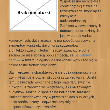
Współczesna architektura
coraz chętniej stawia na
rozwiązaniach, które łączą
estetykę z
funkcjonalnością.
Zarówno w nowoczesnych
domach jednorodzinnych,
jak i w przestrzeniach
komercyjnych, duże znaczenie ma sposób opracowania
elementów konstrukcyjnych oraz szczegółów
architektonicznych. Jednym z rozwiązań, które od lat
zachowuje niesłabnącą popularnością, są
Balustrady
harfowe
– trwałe, eleganckie i doskonale wpisujące się w
nowoczesne trendy projektowe.
Stal nierdzewna charakteryzuje się dużą odpornością na
czynniki atmosferyczne, wilgoć oraz zarysowania. Dzięki
temu balustrady wykonane z tego materiału świetnie
funkcjonują zarówno we wnętrzach, jak i na zewnątrz
budynków. Można je spotkać na balkonach, tarasach,
klatkach schodowych czy w przestrzeniach publicznych,
gdzie oprócz estetyki najważniejszą rolę pełni
bezpieczeństwo użytkowników.