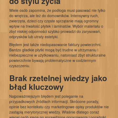
do stylu życia
Wiele osób zapomina, że podłoga musi pasować nie tylko
do wnętrza, ale też do domowników. Intensywny ruch,
zwierzęta, dzieci czy częste sprzątanie mają ogromny
wpływ na trwałość płytek i laminatów. Wybór materiału o
zbyt niskiej odporności szybko prowadzi do zarysowań,
odprysków lub utraty estetyki.
Błędem jest także niedopasowanie faktury powierzchni.
Bardzo gładkie płytki mogą być trudne w utrzymaniu i
niebezpieczne w użytkowaniu, natomiast zbyt strukturalne
powierzchnie bywają problematyczne w codziennym
czyszczeniu.
Brak rzetelnej wiedzy jako
błąd kluczowy
Najpoważniejszym błędem jest poleganie na
przypadkowych źródłach informacji. Skrócone porady,
opinie bez kontekstu czy marketingowe opisy produktów nie
zastąpią merytorycznej wiedzy. Właśnie dlatego coraz
więcej osób sięga po sprawdzone opracowania i poradniki