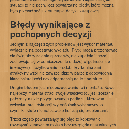
sytuacji to nie pech, lecz powtarzalne błędy, które można
było przewidzieć już na etapie decyzji zakupowej.
Błędy wynikające z
pochopnych decyzji
Jednym z najczęstszych problemów jest wybór materiału
wyłącznie na podstawie wyglądu. Płytki mogą prezentować
się świetnie w salonie sprzedaży, ale zupełnie inaczej
zachowują się w pomieszczeniu o dużej wilgotności lub
intensywnym użytkowaniu. Podobnie z laminatami –
atrakcyjny wzór nie zawsze idzie w parze z odpowiednią
klasą ścieralności czy odpornością na temperaturę.
Drugim błędem jest niedoszacowanie roli montażu. Nawet
najlepszy materiał straci swoje właściwości, jeśli zostanie
położony na źle przygotowanym podłożu. Nierówna
wylewka, brak dylatacji czy pośpiech wykonawcy to
czynniki, które niemal zawsze kończą się problemami.
Trzeci często powtarzający się błąd to kopiowanie
rozwiązań z innych mieszkań bez uwzględnienia własnych