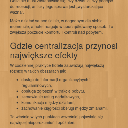
Gość nie musi zastanawiać się, czy dzwonić, czy podejść
do recepcji, ani czy jego sprawa jest „wystarczająco
ważna”.
Może działać samodzielnie, w dogodnym dla siebie
momencie, a hotel reaguje w uporządkowany sposób. To
zwiększa poczucie komfortu i kontroli nad pobytem.
Gdzie centralizacja przynosi
największe efekty
W codziennej praktyce hotele zauważają największą
różnicę w takich obszarach jak:
dostęp do informacji organizacyjnych i
regulaminowych,
obsługa zgłoszeń w trakcie pobytu,
zamawianie usług dodatkowych,
komunikacja między działami,
zachowanie ciągłości obsługi między zmianami.
To właśnie w tych punktach wcześniej pojawiało się
najwięcej nieporozumień i opóźnień.