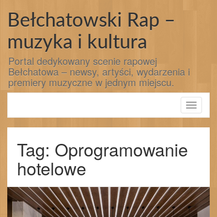
Przejdź
do
Bełchatowski Rap –
treści
muzyka i kultura
Portal dedykowany scenie rapowej
Bełchatowa – newsy, artyści, wydarzenia i
premiery muzyczne w jednym miejscu.
Toggle
navigati
Tag: Oprogramowanie
hotelowe