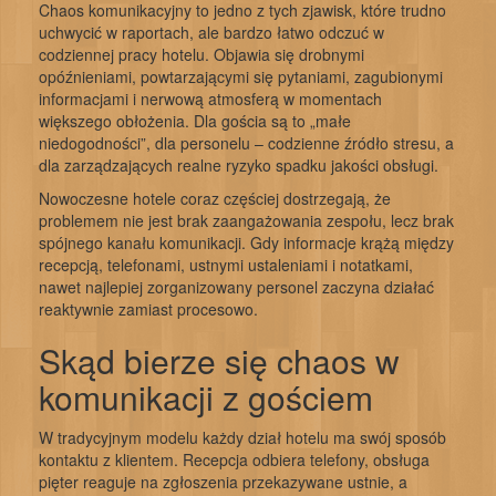
Chaos komunikacyjny to jedno z tych zjawisk, które trudno
uchwycić w raportach, ale bardzo łatwo odczuć w
codziennej pracy hotelu. Objawia się drobnymi
opóźnieniami, powtarzającymi się pytaniami, zagubionymi
informacjami i nerwową atmosferą w momentach
większego obłożenia. Dla gościa są to „małe
niedogodności”, dla personelu – codzienne źródło stresu, a
dla zarządzających realne ryzyko spadku jakości obsługi.
Nowoczesne hotele coraz częściej dostrzegają, że
problemem nie jest brak zaangażowania zespołu, lecz brak
spójnego kanału komunikacji. Gdy informacje krążą między
recepcją, telefonami, ustnymi ustaleniami i notatkami,
nawet najlepiej zorganizowany personel zaczyna działać
reaktywnie zamiast procesowo.
Skąd bierze się chaos w
komunikacji z gościem
W tradycyjnym modelu każdy dział hotelu ma swój sposób
kontaktu z klientem. Recepcja odbiera telefony, obsługa
pięter reaguje na zgłoszenia przekazywane ustnie, a