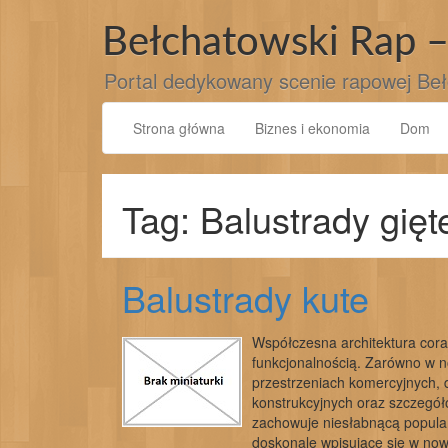
Przejdź
do
Bełchatowski Rap –
treści
Portal dedykowany scenie rapowej Beł
Strona główna
Biznes i ekonomia
Dom
Tag: Balustrady gięt
Balustrady kute
Współczesna architektura coraz
funkcjonalnością. Zarówno w 
przestrzeniach komercyjnych,
konstrukcyjnych oraz szczegółó
zachowuje niesłabnącą popula
doskonale wpisujące się w now