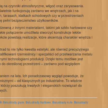
ią na czynniki atmosferyczne, wilgoć oraz zarysowania.
wietnie funkcjonują zarówno we wnętrzach, jak i na
, tarasach, klatkach schodowych czy w przestrzeniach
olę pełni bezpieczeństwo użytkowników.
rdzewną z innymi materiałami, takimi jak szkło hartowane czy
ie połączenie umożliwia stworzyć konstrukcje lekkie
cie powstają realizacje, które akcentują charakter wnętrza i
rad to nie tylko kwestia estetyki, ale również precyzyjnego
ifikowani rzemieślnicy i specjaliści od przetwarzania metalu
ymi technologiami produkcji. Dzięki temu możliwe jest
 do określonej przestrzeni – zarówno pod względem
zaniem na lata. Ich ponadczasowy wygląd powoduje, że
nicznymi – od klasycznych po industrialne. To właśnie
 którzy poszukują trwałych i eleganckich rozwiązań do
wych.
Balustrady gięte
,
Balustrady harfowe
,
Balustrady kute
,
Balustrady