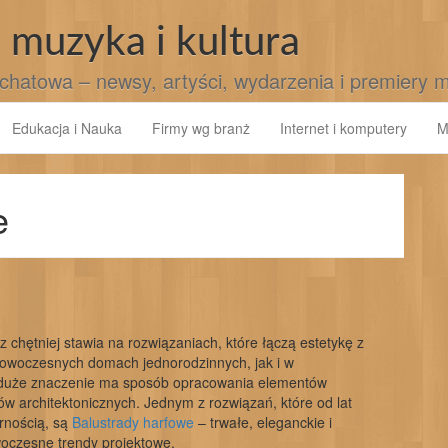
 muzyka i kultura
chatowa – newsy, artyści, wydarzenia i premiery 
Edukacja i Nauka
Firmy wg branż
Internet i komputery
M
e
 chętniej stawia na rozwiązaniach, które łączą estetykę z
nowoczesnych domach jednorodzinnych, jak i w
 duże znaczenie ma sposób opracowania elementów
w architektonicznych. Jednym z rozwiązań, które od lat
rnością, są
Balustrady harfowe
– trwałe, eleganckie i
oczesne trendy projektowe.