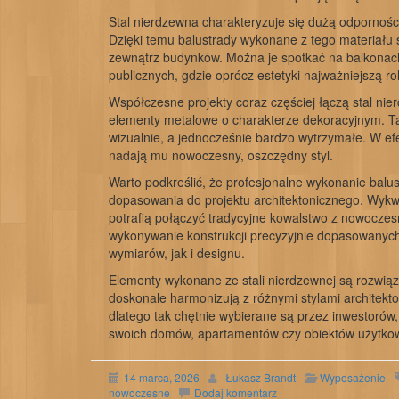
Stal nierdzewna charakteryzuje się dużą odpornośc
Dzięki temu balustrady wykonane z tego materiału ś
zewnątrz budynków. Można je spotkać na balkonach
publicznych, gdzie oprócz estetyki najważniejszą r
Współczesne projekty coraz częściej łączą stal nie
elementy metalowe o charakterze dekoracyjnym. Tak
wizualnie, a jednocześnie bardzo wytrzymałe. W efek
nadają mu nowoczesny, oszczędny styl.
Warto podkreślić, że profesjonalne wykonanie balust
dopasowania do projektu architektonicznego. Wykwal
potrafią połączyć tradycyjne kowalstwo z nowoczesn
wykonywanie konstrukcji precyzyjnie dopasowanych
wymiarów, jak i designu.
Elementy wykonane ze stali nierdzewnej są rozwią
doskonale harmonizują z różnymi stylami architekto
dlatego tak chętnie wybierane są przez inwestorów,
swoich domów, apartamentów czy obiektów użytko
14 marca, 2026
Łukasz Brandt
Wyposażenie
nowoczesne
Dodaj komentarz